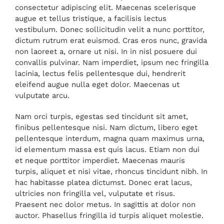
consectetur adipiscing elit. Maecenas scelerisque
augue et tellus tristique, a facilisis lectus
vestibulum. Donec sollicitudin velit a nunc porttitor,
dictum rutrum erat euismod. Cras eros nunc, gravida
non laoreet a, ornare ut nisi. In in nisl posuere dui
convallis pulvinar. Nam imperdiet, ipsum nec fringilla
lacinia, lectus felis pellentesque dui, hendrerit
eleifend augue nulla eget dolor. Maecenas ut
vulputate arcu.
Nam orci turpis, egestas sed tincidunt sit amet,
finibus pellentesque nisi. Nam dictum, libero eget
pellentesque interdum, magna quam maximus urna,
id elementum massa est quis lacus. Etiam non dui
et neque porttitor imperdiet. Maecenas mauris
turpis, aliquet et nisi vitae, rhoncus tincidunt nibh. In
hac habitasse platea dictumst. Donec erat lacus,
ultricies non fringilla vel, vulputate et risus.
Praesent nec dolor metus. In sagittis at dolor non
auctor. Phasellus fringilla id turpis aliquet molestie.